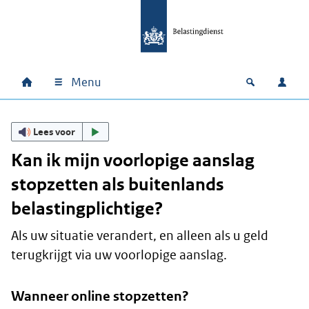
Ga naar hoofdinhoud
Ga direct naar hoofdnavigatie
Ga direct naar footer
Menu
Home
Open zoek
Inlo
Hoofdnavigatie
Lees voor
Kan ik mijn voorlopige aanslag
stopzetten als buitenlands
belastingplichtige?
Als uw situatie verandert, en alleen als u geld
terugkrijgt via uw voorlopige aanslag.
Wanneer online stopzetten?