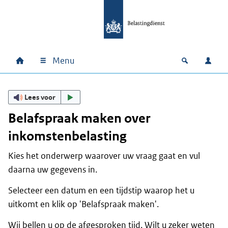
Ga naar hoofdinhoud
Ga direct naar hoofdnavigatie
Ga direct naar footer
Menu
Home
Open zoek
Inlo
Hoofdnavigatie
Lees voor
Belafspraak maken over
inkomstenbelasting
Kies het onderwerp waarover uw vraag gaat en vul
daarna uw gegevens in.
Selecteer een datum en een tijdstip waarop het u
uitkomt en klik op 'Belafspraak maken'.
Wij bellen u op de afgesproken tijd. Wilt u zeker weten