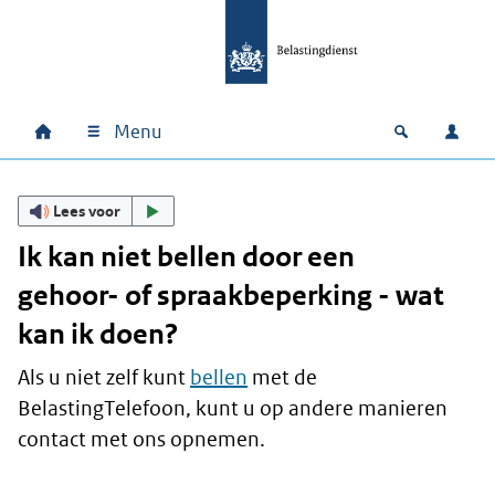
Ga naar hoofdinhoud
Ga direct naar hoofdnavigatie
Ga direct naar footer
Menu
Home
Open zoek
Inlo
Hoofdnavigatie
Lees voor
Ik kan niet bellen door een
gehoor- of spraakbeperking - wat
kan ik doen?
Als u niet zelf kunt
bellen
met de
BelastingTelefoon, kunt u op andere manieren
contact met ons opnemen.