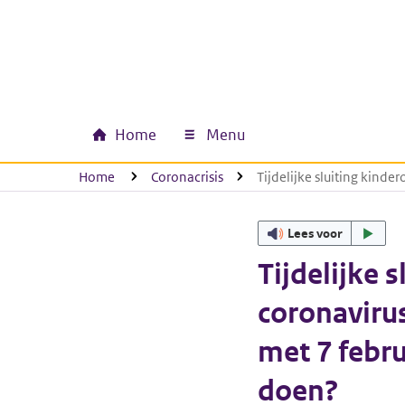
Ga naar hoofdinhoud
Ga direct naar hoofdnavigatie
Ga direct naar footer
Home
Menu
Hoofdnavigatie
U bevindt zich hier:
Home
Coronacrisis
Tijdelijke sluiting kin
Lees voor
Tijdelijke
coronaviru
met 7 febr
doen?