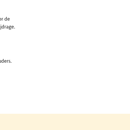
or de
jdrage.
uders.