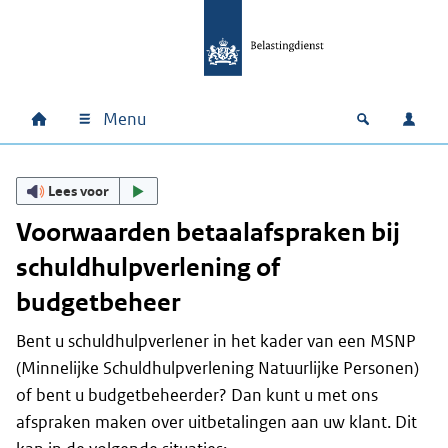
Ga naar hoofdinhoud
Ga direct naar hoofdnavigatie
Ga direct naar footer
Menu
Home
Open zoek
Inlo
Hoofdnavigatie
Lees voor
Voorwaarden betaalafspraken bij
schuldhulpverlening of
budgetbeheer
Bent u schuldhulpverlener in het kader van een MSNP
(Minnelijke Schuldhulpverlening Natuurlijke Personen)
of bent u budgetbeheerder? Dan kunt u met ons
afspraken maken over uitbetalingen aan uw klant. Dit