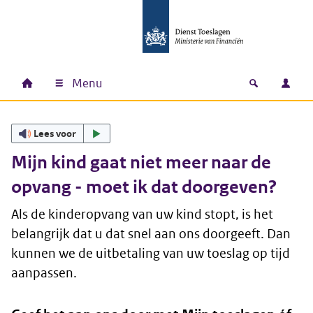
Ga naar hoofdinhoud
Ga direct naar hoofdnavigatie
Ga direct naar footer
Menu
Home
Open zoek
Inlo
Hoofdnavigatie
Lees voor
Mijn kind gaat niet meer naar de
opvang - moet ik dat doorgeven?
Als de kinderopvang van uw kind stopt, is het
belangrijk dat u dat snel aan ons doorgeeft. Dan
kunnen we de uitbetaling van uw toeslag op tijd
aanpassen.