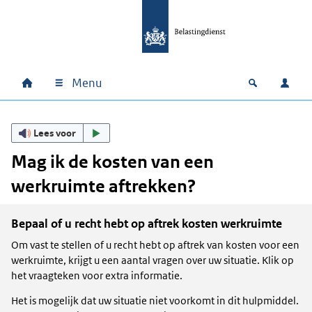
Ga naar hoofdinhoud
Ga direct naar hoofdnavigatie
Ga direct naar footer
Menu
Home
Open zoek
Inlo
Hoofdnavigatie
Lees voor
Mag ik de kosten van een
werkruimte aftrekken?
Bepaal of u recht hebt op aftrek kosten werkruimte
Om vast te stellen of u recht hebt op aftrek van kosten voor een
werkruimte, krijgt u een aantal vragen over uw situatie. Klik op
het vraagteken voor extra informatie.
Het is mogelijk dat uw situatie niet voorkomt in dit hulpmiddel.