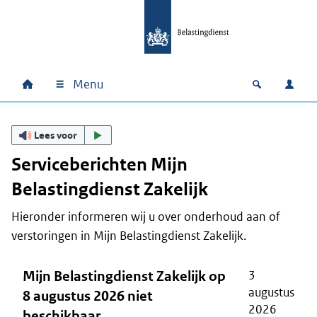
Ga naar hoofdinhoud
Ga direct naar hoofdnavigatie
Ga direct naar footer
Menu
Home
Open zoek
Inlo
Hoofdnavigatie
Lees voor
Serviceberichten Mijn
Belastingdienst Zakelijk
Hieronder informeren wij u over onderhoud aan of
verstoringen in Mijn Belastingdienst Zakelijk.
Mijn Belastingdienst Zakelijk op
3
augustus
8 augustus 2026 niet
2026
beschikbaar