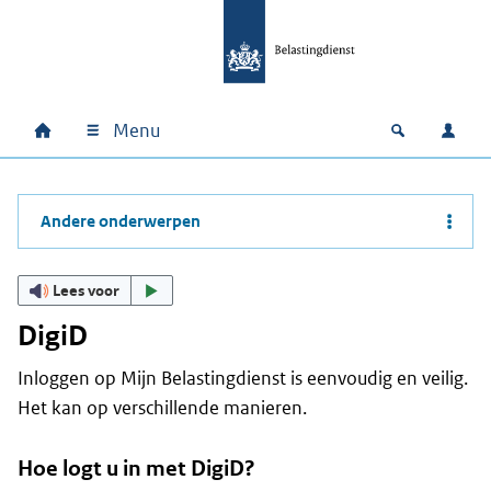
Ga naar hoofdinhoud
Ga direct naar hoofdnavigatie
Ga direct naar footer
Menu
Home
Open zoek
Inlo
Hoofdnavigatie
Andere onderwerpen
Lees voor
DigiD
Inloggen op Mijn Belastingdienst is eenvoudig en veilig.
Het kan op verschillende manieren.
Hoe logt u in met DigiD?