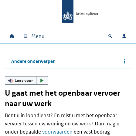
Ga naar hoofdinhoud
Ga direct naar hoofdnavigatie
Ga direct naar footer
Menu
Home
Open zoek
Inlo
Hoofdnavigatie
Andere onderwerpen
Lees voor
U gaat met het openbaar vervoer
naar uw werk
Bent u in loondienst? En reist u met het openbaar
vervoer tussen uw woning en uw werk? Dan mag u
onder bepaalde
voorwaarden
een vast bedrag