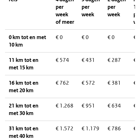
per
per
per
1 
week
week
week
pe
of meer
we
0 km tot en met
€ 0
€ 0
€ 0
€ 
10 km
11 km tot en
€ 574
€ 431
€ 287
€ 
met 15 km
16 km tot en
€ 762
€ 572
€ 381
€ 
met 20 km
21 km tot en
€ 1.268
€ 951
€ 634
€ 
met 30 km
31 km tot en
€ 1.572
€ 1.179
€ 786
€ 
met 40 km