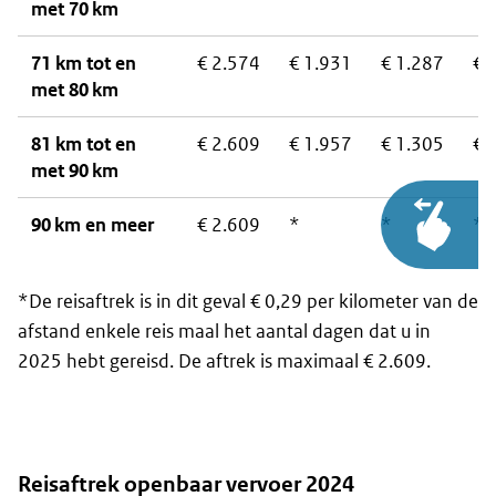
met 70 km
71 km tot en
€ 2.574
€ 1.931
€ 1.287
€ 
met 80 km
81 km tot en
€ 2.609
€ 1.957
€ 1.305
€ 
met 90 km
90 km en meer
€ 2.609
*
*
*
*De reisaftrek is in dit geval € 0,29 per kilometer van de
afstand enkele reis maal het aantal dagen dat u in
2025 hebt gereisd. De aftrek is maximaal € 2.609.
Reisaftrek openbaar vervoer 2024