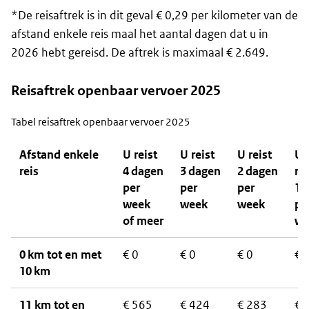
*De reisaftrek is in dit geval € 0,29 per kilometer van de
afstand enkele reis maal het aantal dagen dat u in
2026 hebt gereisd. De aftrek is maximaal € 2.649.
Reisaftrek openbaar vervoer 2025
Tabel reisaftrek openbaar vervoer 2025
Afstand enkele
U reist
U reist
U reist
U
reis
4 dagen
3 dagen
2 dagen
rei
per
per
per
1 
week
week
week
pe
of meer
we
0 km tot en met
€ 0
€ 0
€ 0
€ 
10 km
11 km tot en
€ 565
€ 424
€ 283
€ 