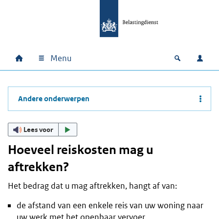
Ga naar hoofdinhoud
Ga direct naar hoofdnavigatie
Ga direct naar footer
Menu
Home
Open zoek
Inlo
Hoofdnavigatie
Andere onderwerpen
Lees voor
Hoeveel reiskosten mag u
aftrekken?
Het bedrag dat u mag aftrekken, hangt af van:
de afstand van een enkele reis van uw woning naar
uw werk met het openbaar vervoer