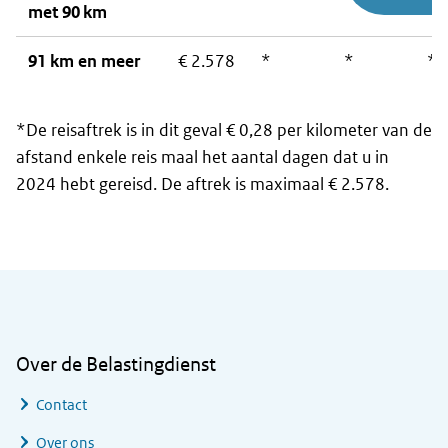
met 90 km
91 km en meer
€ 2.578
*
*
*
*De reisaftrek is in dit geval € 0,28 per kilometer van de
afstand enkele reis maal het aantal dagen dat u in
2024 hebt gereisd. De aftrek is maximaal € 2.578.
Algemene informatie
Over de Belastingdienst
Contact
Over ons