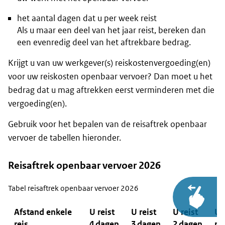
het aantal dagen dat u per week reist
Als u maar een deel van het jaar reist, bereken dan
een evenredig deel van het aftrekbare bedrag.
Krijgt u van uw werkgever(s) reiskostenvergoeding(en)
voor uw reiskosten openbaar vervoer? Dan moet u het
bedrag dat u mag aftrekken eerst verminderen met die
vergoeding(en).
Gebruik voor het bepalen van de reisaftrek openbaar
vervoer de tabellen hieronder.
Reisaftrek openbaar vervoer 2026
Tabel reisaftrek openbaar vervoer 2026
Afstand enkele
U reist
U reist
U reist
U
reis
4 dagen
3 dagen
2 dagen
rei