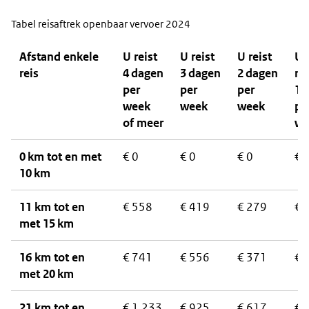
Tabel reisaftrek openbaar vervoer 2024
Afstand enkele
U reist
U reist
U reist
U
reis
4 dagen
3 dagen
2 dagen
rei
per
per
per
1 
week
week
week
pe
of meer
we
0 km tot en met
€ 0
€ 0
€ 0
€ 
10 km
11 km tot en
€ 558
€ 419
€ 279
€ 
met 15 km
16 km tot en
€ 741
€ 556
€ 371
€ 
met 20 km
21 km tot en
€ 1.233
€ 925
€ 617
€ 