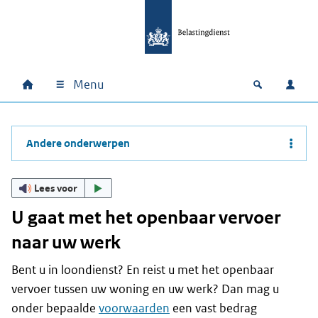
Ga naar hoofdinhoud
Ga direct naar hoofdnavigatie
Ga direct naar footer
Menu
Home
Open zoek
Inlo
Hoofdnavigatie
Andere onderwerpen
Lees voor
U gaat met het openbaar vervoer
naar uw werk
Bent u in loondienst? En reist u met het openbaar
vervoer tussen uw woning en uw werk? Dan mag u
onder bepaalde
voorwaarden
een vast bedrag