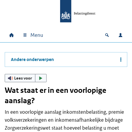
Ga naar hoofdinhoud
Ga direct naar hoofdnavigatie
Ga direct naar footer
Menu
Home
Open zoek
Inlo
Hoofdnavigatie
Andere onderwerpen
Lees voor
Wat staat er in een voorlopige
aanslag?
In een voorlopige aanslag inkomstenbelasting, premie
volksverzekeringen en inkomensafhankelijke bijdrage
Zorgverzekeringswet staat hoeveel belasting u moet