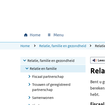
Ga naar hoofdinhoud
Ga direct naar hoofdnavigatie
Ga direct naar footer
Home
Menu
Hoofdnavigatie
U bevindt zich hier:
Home
Relatie, familie en gezondheid
Relati
Lees
Relatie, familie en gezondheid
Relatie en familie
Rela
Fiscaal partnerschap
Bent u g
Trouwen of geregistreerd
berekeni
partnerschap
hebt.
Samenwonen
Fiscaal