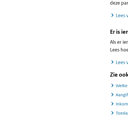
deze par
Lees v
Er is 
Als er i
Lees hoe
Lees v
Zie oo
Welke 
Aangif
Inkom
Toesl