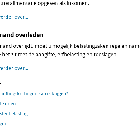
tneralimentatie opgeven als inkomen.
Alimentatie
erder over...
iemand overleden
emand overlijdt, moet u mogelijk belastingzaken regelen na
 het zit met de aangifte, erfbelasting en toeslagen.
Er is iemand overleden
erder over...
k
heffingskortingen kan ik krijgen?
te doen
stenbelasting
agen