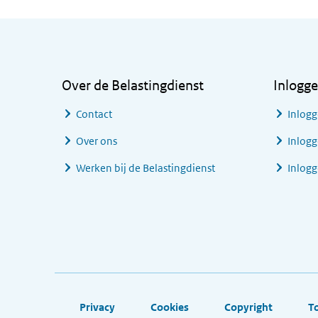
Algemene informatie
Over de Belastingdienst
Inlogg
Contact
Inlogg
Over ons
Inlogg
Werken bij de Belastingdienst
Inlog
Footer links
Privacy
Cookies
Copyright
T