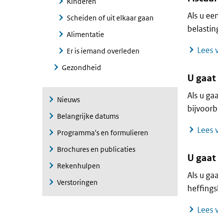
Kinderen
Als u ee
Scheiden of uit elkaar gaan
belastin
Alimentatie
Lees v
Er is iemand overleden
Gezondheid
U gaat
Als u ga
Nieuws
bijvoorb
Belangrijke datums
Lees v
Programma's en formulieren
Brochures en publicaties
U gaa
Rekenhulpen
Als u ga
Verstoringen
heffings
Lees v