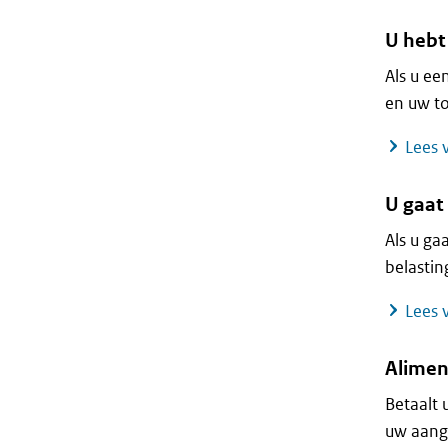
U hebt
Als u ee
en uw to
Lees v
U gaat 
Als u ga
belastin
Lees v
Alimen
Betaalt 
uw aangi