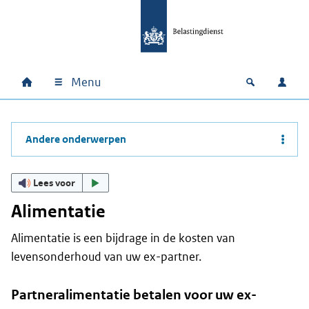
Ga naar hoofdinhoud
Ga direct naar hoofdnavigatie
Ga direct naar footer
Menu
Home
Open zoek
Inlo
Hoofdnavigatie
Andere onderwerpen
Lees voor
Alimentatie
Alimentatie is een bijdrage in de kosten van
levensonderhoud van uw ex-partner.
Partneralimentatie betalen voor uw ex-