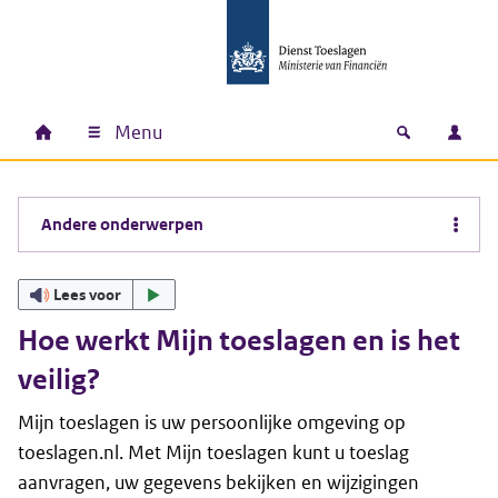
Ga naar hoofdinhoud
Ga direct naar hoofdnavigatie
Ga direct naar footer
Menu
Home
Open zoek
Inlo
Hoofdnavigatie
Andere onderwerpen
Lees voor
Hoe werkt Mijn toeslagen en is het
veilig?
Mijn toeslagen is uw persoonlijke omgeving op
toeslagen.nl. Met Mijn toeslagen kunt u toeslag
aanvragen, uw gegevens bekijken en wijzigingen