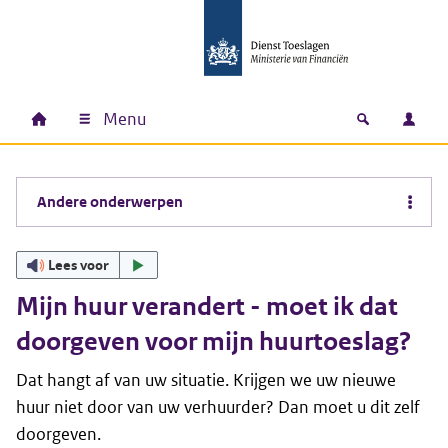
Ga naar hoofdinhoud
Ga direct naar hoofdnavigatie
Ga direct naar footer
Menu
Home
Open zoek
Inlo
Hoofdnavigatie
Andere onderwerpen
Lees voor
Mijn huur verandert - moet ik dat
doorgeven voor mijn huurtoeslag?
Dat hangt af van uw situatie. Krijgen we uw nieuwe
huur niet door van uw verhuurder? Dan moet u dit zelf
doorgeven.