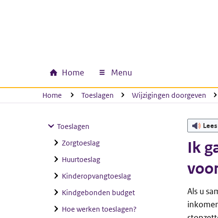
Ga naar hoofdinhoud
Ga direct naar hoofdnavigatie
Ga direct naar footer
Home
Menu
Hoofdnavigatie
U bevindt zich hier:
Home
Toeslagen
Wijzigingen doorgeven
Lees
Toeslagen
Zorgtoeslag
Ik g
Huurtoeslag
voor
Kinderopvangtoeslag
Als u sa
Kindgebonden budget
inkomens
Hoe werken toeslagen?
stopzet