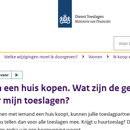
Waar be
Welke wijzigingen moet ik doorgeven?
Wonen
Ik koop 
 voor
a een huis kopen. Wat zijn de g
 mijn toeslagen?
men met iemand een huis koopt, kunnen jullie toeslagpartn
 tellen dan voor alle toeslagen mee. Krijgt u huurtoeslag? 
ten zodra u in een koopwoning woont.