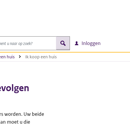
nt u naar op zoek?
zoek
Inloggen
een huis
Ik koop een huis
evolgen
ers worden. Uw beide
Dan moet u die