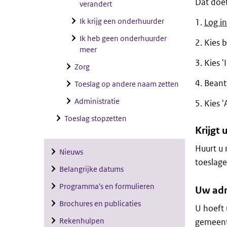
Dat doet
verandert
Ik krijg een onderhuurder
Log in
Ik heb geen onderhuurder
Kies b
meer
Kies '
Zorg
Beant
Toeslag op andere naam zetten
Administratie
Kies '
Toeslag stopzetten
Krijgt 
Huurt u 
Nieuws
toeslage
Belangrijke datums
Programma's en formulieren
Uw adr
Brochures en publicaties
U hoeft 
Rekenhulpen
gemeent