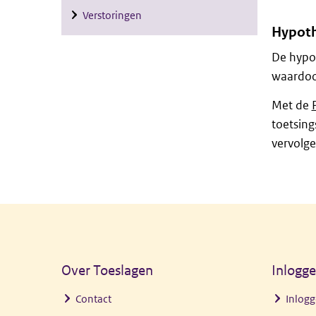
Verstoringen
Hypoth
De hypot
waardoor
Met de
toetsing
vervolge
Algemene informatie
Over Toeslagen
Inlogg
Contact
Inlogg