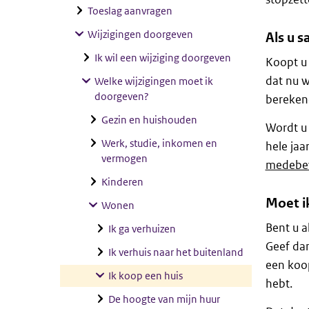
Toeslag aanvragen
Wijzigingen doorgeven
Als u 
Ik wil een wijziging doorgeven
Koopt u
dat nu w
Welke wijzigingen moet ik
doorgeven?
bereken
Gezin en huishouden
Wordt u 
Werk, studie, inkomen en
hele jaa
vermogen
medebe
Kinderen
Moet i
Wonen
Bent u a
Ik ga verhuizen
Geef dan
Ik verhuis naar het buitenland
een koo
Ik koop een huis
hebt.
De hoogte van mijn huur