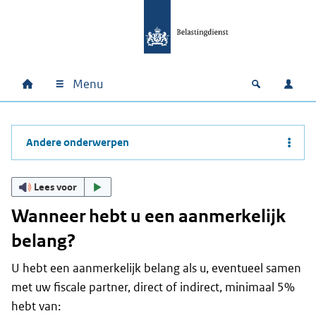
Ga naar hoofdinhoud
Ga direct naar hoofdnavigatie
Ga direct naar footer
Menu
Home
Open zoek
Inlo
Hoofdnavigatie
Andere onderwerpen
Lees voor
Wanneer hebt u een aanmerkelijk
belang?
U hebt een aanmerkelijk belang als u, eventueel samen
met uw fiscale partner, direct of indirect, minimaal 5%
hebt van: