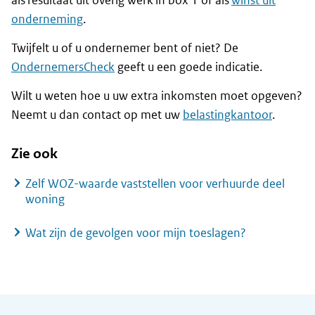
als resultaat uit overig werk in box 1 óf als
winst uit
onderneming
.
Twijfelt u of u ondernemer bent of niet? De
OndernemersCheck
geeft u een goede indicatie.
Wilt u weten hoe u uw extra inkomsten moet opgeven?
Neemt u dan contact op met uw
belastingkantoor
.
Zie ook
Zelf WOZ-waarde vaststellen voor verhuurde deel
woning
Wat zijn de gevolgen voor mijn toeslagen?
Algemene informatie