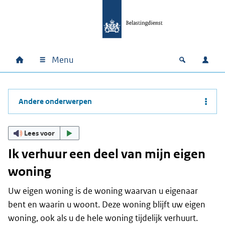
Ga naar hoofdinhoud
Ga direct naar hoofdnavigatie
Ga direct naar footer
Menu
Home
Open zoek
Inlo
Hoofdnavigatie
Andere onderwerpen
Lees voor
Ik verhuur een deel van mijn eigen
woning
Uw eigen woning is de woning waarvan u eigenaar
bent en waarin u woont. Deze woning blijft uw eigen
woning, ook als u de hele woning tijdelijk verhuurt.