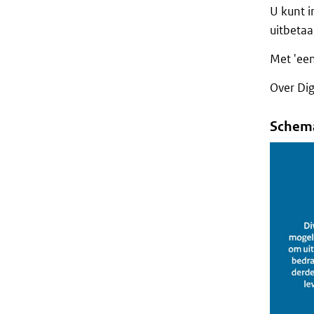
U kunt i
uitbetaa
Met 'een
Over Dig
Schema