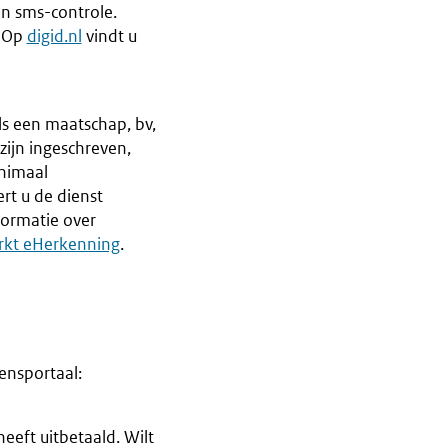
en sms-controle.
. Op
digid.nl
vindt u
ls een maatschap, bv,
zijn ingeschreven,
inimaal
rt u de dienst
formatie over
rkt eHerkenning
.
ensportaal:
eeft uitbetaald. Wilt