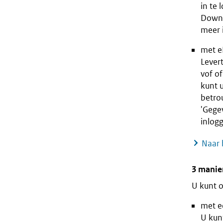
in te
Downl
meer 
met e
Lever
vof of
kunt 
betro
'Gege
inlog
Naar 
3 manie
U kunt o
met e
U kunt