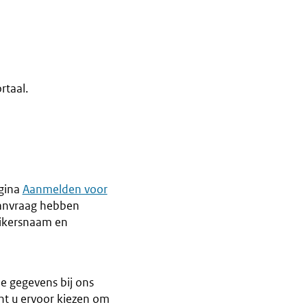
rtaal.
agina
Aanmelden voor
aanvraag hebben
uikersnaam en
de gegevens bij ons
t u ervoor kiezen om