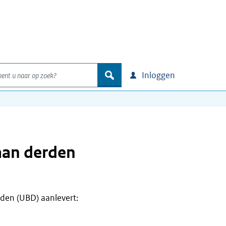
nt u naar op zoek?
zoek
Inloggen
aan derden
den (UBD) aanlevert: