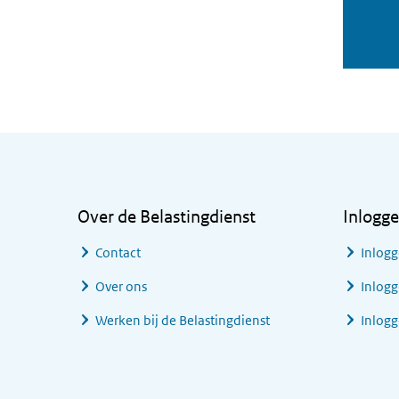
Algemene informatie
Over de Belastingdienst
Inlogg
Contact
Inlogg
Over ons
Inlogg
Werken bij de Belastingdienst
Inlog