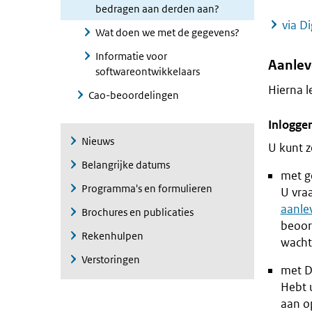
bedragen aan derden aan?
via D
Wat doen we met de gegevens?
Informatie voor
Aanlev
softwareontwikkelaars
Hierna l
Cao-beoordelingen
Inlogge
Nieuws
U kunt z
Belangrijke datums
met g
Programma's en formulieren
U vra
aanle
Brochures en publicaties
beoor
Rekenhulpen
wacht
Verstoringen
met D
Hebt u
aan o