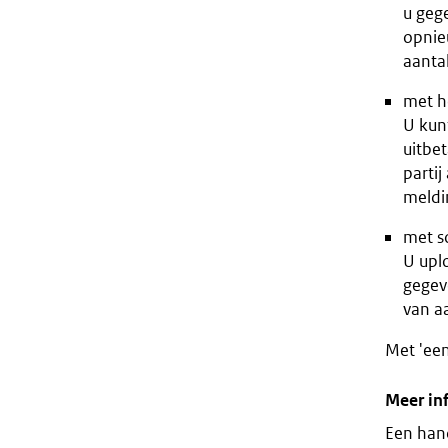
u geg
opnieu
aanta
met h
U kun
uitbe
partij
meldi
met s
U upl
gegev
van aa
Met 'een
Meer in
Een hand