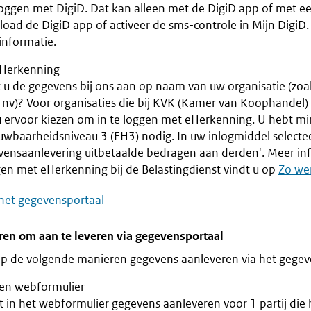
 loggen met DigiD. Dat kan alleen met de DigiD app of met e
oad de DigiD app of activeer de sms-controle in Mijn DigiD
informatie.
Herkenning
t u de gegevens bij ons aan op naam van uw organisatie (zoa
 nv)? Voor organisaties die bij KVK (Kamer van Koophandel) 
u ervoor kiezen om in te loggen met eHerkenning. U hebt m
uwbaarheidsniveau 3 (EH3) nodig. In uw inlogmiddel selectee
vensaanlevering uitbetaalde bedragen aan derden'. Meer in
gen met eHerkenning bij de Belastingdienst vindt u op
Zo we
het gegevensportaal
ren om aan te leveren via gegevensportaal
p de volgende manieren gegevens aanleveren via het gegev
en webformulier
 in het webformulier gegevens aanleveren voor 1 partij die h