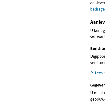
aanlever
bedrage
Aanlev
U kunt g
software
Berichte
Digipoor
versture
Lees 
Gegeven
U maakt
gebouwd.