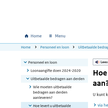
Ga naar hoofdinhoud
Ga direct naar hoofdnavigatie
Ga direct naar footer
Home
Menu
Hoofdnavigatie
U bevindt zich hier:
Home
Personeel en loon
Uitbetaalde bedra
Lees
Personeel en loon
Loonaangifte doen 2024-2020
Hoe 
Uitbetaalde bedragen aan derden
aan
Wie moeten uitbetaalde
bedragen aan derden
U kunt k
aanleveren?
via h
Hoe levert u uitbetaalde