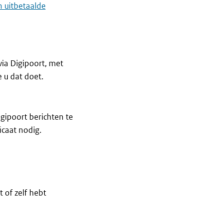
 uitbetaalde
ia Digipoort, met
 u dat doet.
igipoort berichten te
icaat nodig.
of zelf hebt