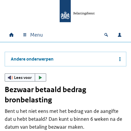
Ga naar hoofdinhoud
Ga direct naar hoofdnavigatie
Ga direct naar footer
Menu
Home
Open zoek
Inlo
Hoofdnavigatie
Andere onderwerpen
Lees voor
Bezwaar betaald bedrag
bronbelasting
Bent u het niet eens met het bedrag van de aangifte
dat u hebt betaald? Dan kunt u binnen 6 weken na de
datum van betaling bezwaar maken.