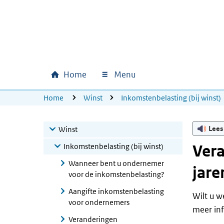
Ga naar hoofdinhoud
Ga direct naar hoofdnavigatie
Ga direct naar footer
Home
Menu
Hoofdnavigatie
U bevindt zich hier:
Home
Winst
Inkomstenbelasting (bij winst)
Lees
Winst
Inkomstenbelasting (bij winst)
Vera
Wanneer bent u ondernemer
jare
voor de inkomstenbelasting?
Aangifte inkomstenbelasting
Wilt u w
voor ondernemers
meer inf
Veranderingen