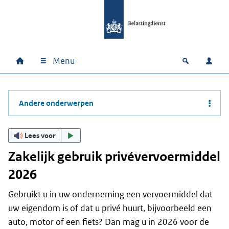
Ga naar hoofdinhoud
Ga direct naar hoofdnavigatie
Ga direct naar footer
Menu
Home
Open zoek
Inlo
Hoofdnavigatie
Andere onderwerpen
Lees voor
Zakelijk gebruik privévervoermiddel
2026
Gebruikt u in uw onderneming een vervoermiddel dat
uw eigendom is of dat u privé huurt, bijvoorbeeld een
auto, motor of een fiets? Dan mag u in 2026 voor de