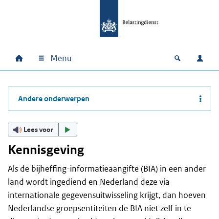
Ga naar hoofdinhoud
Ga direct naar hoofdnavigatie
Ga direct naar footer
Menu
Home
Open zoek
Inlo
Hoofdnavigatie
Andere onderwerpen
Lees voor
Kennisgeving
Als de bijheffing-informatieaangifte (BIA) in een ander
land wordt ingediend en Nederland deze via
internationale gegevensuitwisseling krijgt, dan hoeven
Nederlandse groepsentiteiten de BIA niet zelf in te