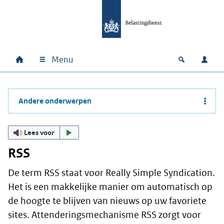
Ga naar hoofdinhoud
Ga direct naar hoofdnavigatie
Ga direct naar footer
Menu
Home
Open zoek
Inlo
Hoofdnavigatie
Andere onderwerpen
Lees voor
RSS
De term RSS staat voor Really Simple Syndication.
Het is een makkelijke manier om automatisch op
de hoogte te blijven van nieuws op uw favoriete
sites. Attenderingsmechanisme RSS zorgt voor