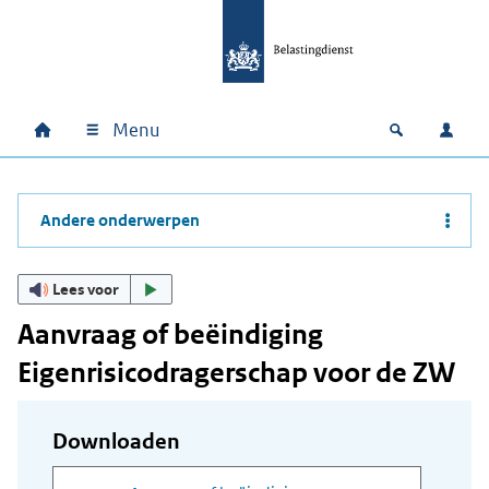
Ga naar hoofdinhoud
Ga direct naar hoofdnavigatie
Ga direct naar footer
Menu
Home
Open zoek
Inlo
Hoofdnavigatie
Andere onderwerpen
Lees voor
Aanvraag of beëindiging
Eigenrisicodragerschap voor de ZW
Downloaden