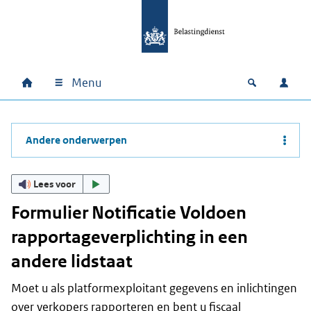
Ga naar hoofdinhoud
Ga direct naar hoofdnavigatie
Ga direct naar footer
Menu
Home
Open zoek
Inlo
Hoofdnavigatie
Andere onderwerpen
Lees voor
Formulier Notificatie Voldoen
rapportageverplichting in een
andere lidstaat
Moet u als platformexploitant gegevens en inlichtingen
over verkopers rapporteren en bent u fiscaal