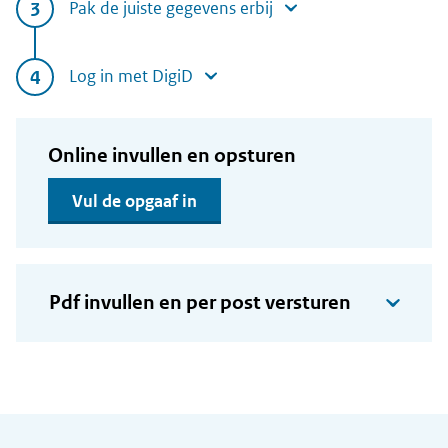
Pak de juiste gegevens erbij
Log in met DigiD
Online invullen en opsturen
Vul de opgaaf in
Pdf invullen en per post versturen
Algemene informatie