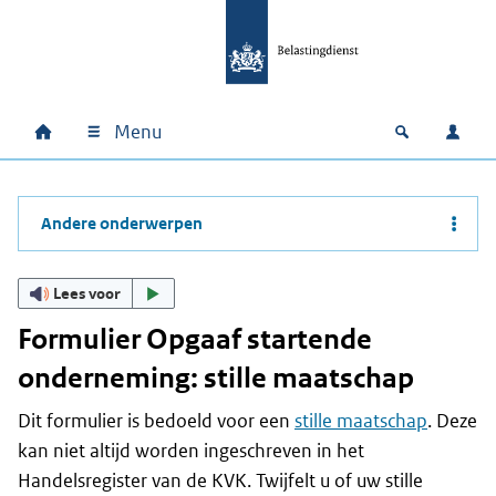
Ga naar hoofdinhoud
Ga direct naar hoofdnavigatie
Ga direct naar footer
Menu
Home
Open zoek
Inlo
Hoofdnavigatie
Andere onderwerpen
Lees voor
Formulier Opgaaf startende
onderneming: stille maatschap
Dit formulier is bedoeld voor een
stille maatschap
. Deze
kan niet altijd worden ingeschreven in het
Handelsregister van de KVK. Twijfelt u of uw stille