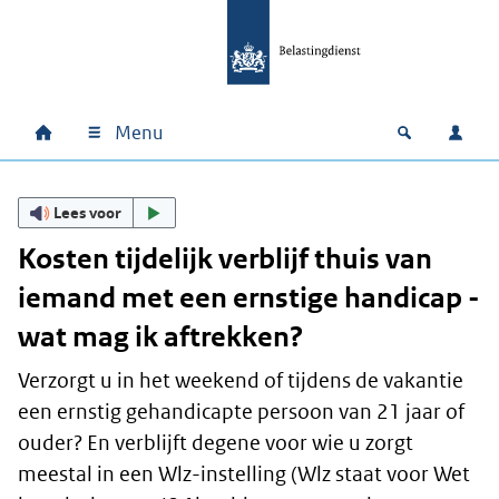
Ga naar hoofdinhoud
Ga direct naar hoofdnavigatie
Ga direct naar footer
Menu
Home
Open zoek
Inlo
Hoofdnavigatie
Lees voor
Kosten tijdelijk verblijf thuis van
iemand met een ernstige handicap -
wat mag ik aftrekken?
Verzorgt u in het weekend of tijdens de vakantie
een ernstig gehandicapte persoon van 21 jaar of
ouder? En verblijft degene voor wie u zorgt
meestal in een Wlz-instelling (Wlz staat voor Wet