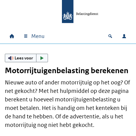
Ga naar hoofdinhoud
Ga direct naar hoofdnavigatie
Ga direct naar footer
Menu
Home
Open zoek
Inlo
Hoofdnavigatie
Lees voor
Motorrijtuigenbelasting berekenen
Nieuwe auto of ander motorrijtuig op het oog? Of
net gekocht? Met het hulpmiddel op deze pagina
berekent u hoeveel motorrijtuigenbelasting u
moet betalen. Het is handig om het kenteken bij
de hand te hebben. Of de advertentie, als u het
motorrijtuig nog niet hebt gekocht.