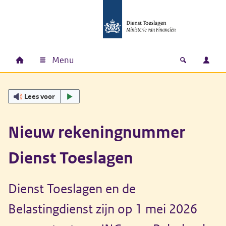
Ga naar hoofdinhoud
Ga direct naar hoofdnavigatie
Ga direct naar footer
Menu
Home
Open zoek
Inlo
Hoofdnavigatie
Lees voor
Nieuw rekeningnummer
Dienst Toeslagen
Dienst Toeslagen en de
Belastingdienst zijn op 1 mei 2026