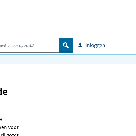
nt u naar op zoek?
zoek
Inloggen
de
e
ben voor
rij gezet