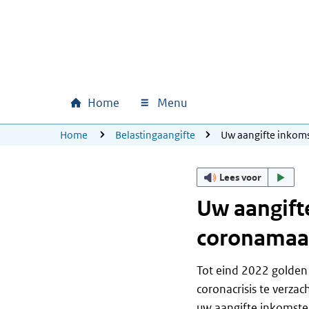
Ga naar hoofdinhoud
Ga direct naar hoofdnavigatie
Ga direct naar footer
Home
Menu
Hoofdnavigatie
U bevindt zich hier:
Home
Belastingaangifte
Uw aangifte inkom
Lees voor
Uw aangift
coronamaa
Tot eind 2022 golden
coronacrisis te verz
uw aangifte inkomsten