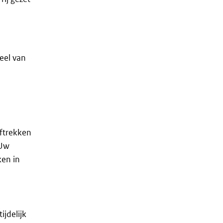
eel van
aftrekken
 Uw
ken in
ijdelijk