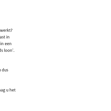
.
ewerkt?
ast in
 in een
s loon'.
u dus
ag u het