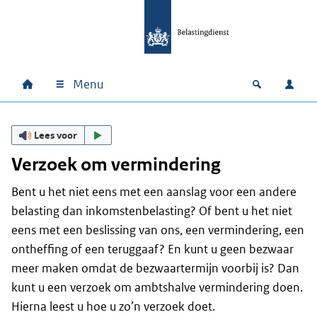
Ga naar hoofdinhoud
Ga direct naar hoofdnavigatie
Ga direct naar footer
Menu
Home
Open zoek
Inlo
Hoofdnavigatie
Lees voor
Verzoek om vermindering
Bent u het niet eens met een aanslag voor een andere
belasting dan inkomstenbelasting? Of bent u het niet
eens met een beslissing van ons, een vermindering, een
ontheffing of een teruggaaf? En kunt u geen bezwaar
meer maken omdat de bezwaartermijn voorbij is? Dan
kunt u een verzoek om ambtshalve vermindering doen.
Hierna leest u hoe u zo’n verzoek doet.