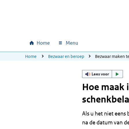
Ga naar hoofdinhoud
Ga direct naar hoofdnavigatie
Ga direct naar footer
Home
Menu
Hoofdnavigatie
U bevindt zich hier:
Home
Bezwaar en beroep
Bezwaar maken te
Lees voor
Hoe maak i
schenkbela
Als u het niet eens
na de datum van de