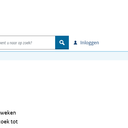
nt u naar op zoek?
zoek
Inloggen
6 weken
oek tot