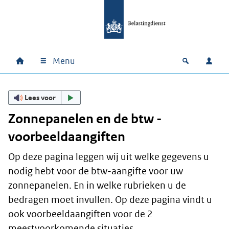
Ga naar hoofdinhoud
Ga direct naar hoofdnavigatie
Ga direct naar footer
Menu
Home
Open zoek
Inlo
Hoofdnavigatie
Lees voor
Zonnepanelen en de btw -
voorbeeldaangiften
Op deze pagina leggen wij uit welke gegevens u
nodig hebt voor de btw-aangifte voor uw
zonnepanelen. En in welke rubrieken u de
bedragen moet invullen. Op deze pagina vindt u
ook voorbeeldaangiften voor de 2
meestvoorkomende situaties.