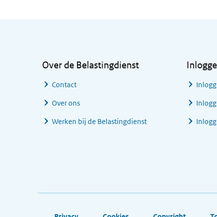
Algemene informatie
Over de Belastingdienst
Inlogg
Contact
Inlogg
Over ons
Inlogg
Werken bij de Belastingdienst
Inlog
Footer links
Privacy
Cookies
Copyright
T