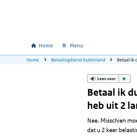
Ga naar hoofdinhoud
Ga direct naar hoofdnavigatie
Ga direct naar footer
Home
Menu
Hoofdnavigatie
U bevindt zich hier:
Home
Belastingdienst buitenland
Betaal ik 
Lees voor
Betaal ik d
heb uit 2 l
Nee. Misschien moe
dat u 2 keer belast