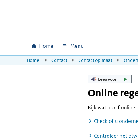
Ga naar hoofdinhoud
Ga direct naar hoofdnavigatie
Ga direct naar footer
Home
Menu
Hoofdnavigatie
U bevindt zich hier:
Home
Contact
Contact op maat
Onder
Lees voor
Online reg
Kijk wat u zelf online
Check of u ondern
Controleer het bt