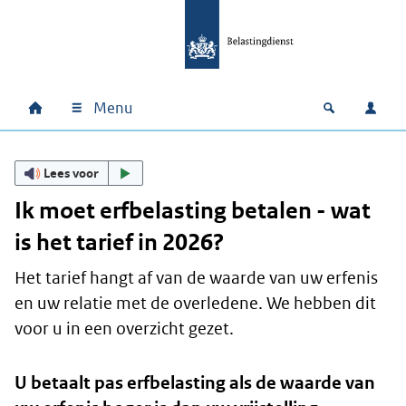
Ga naar hoofdinhoud
Ga direct naar hoofdnavigatie
Ga direct naar footer
Menu
Home
Open zoek
Inlo
Hoofdnavigatie
Lees voor
Ik moet erfbelasting betalen - wat
is het tarief in 2026?
Het tarief hangt af van de waarde van uw erfenis
en uw relatie met de overledene. We hebben dit
voor u in een overzicht gezet.
U betaalt pas erfbelasting als de waarde van