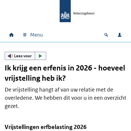
Ga naar hoofdinhoud
Ga direct naar hoofdnavigatie
Ga direct naar footer
Menu
Home
Open zoek
Inlo
Hoofdnavigatie
Lees voor
Ik krijg een erfenis in 2026 - hoeveel
vrijstelling heb ik?
De vrijstelling hangt af van uw relatie met de
overledene. We hebben dit voor u in een overzicht
gezet.
Vrijstellingen erfbelasting 2026