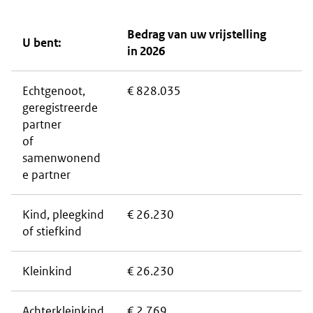
Bedrag van uw vrijstelling
U bent:
in 2026
Echtgenoot,
€ 828.035
geregistreerde
partner
of
samenwonend
e partner
Kind, pleegkind
€ 26.230
of stiefkind
Kleinkind
€ 26.230
Achterkleinkind
€ 2.769