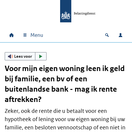
Ga naar hoofdinhoud
Ga direct naar hoofdnavigatie
Ga direct naar footer
Menu
Home
Open zoek
Inlo
Hoofdnavigatie
Lees voor
Voor mijn eigen woning leen ik geld
bij familie, een bv of een
buitenlandse bank - mag ik rente
aftrekken?
Zeker, ook de rente die u betaalt voor een
hypotheek of lening voor uw eigen woning bij uw
familie, een besloten vennootschap of een niet in