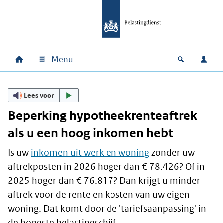
Ga naar hoofdinhoud
Ga direct naar hoofdnavigatie
Ga direct naar footer
Menu
Home
Open zoek
Inlo
Hoofdnavigatie
Lees voor
Beperking hypotheekrenteaftrek
als u een hoog inkomen hebt
Is uw
inkomen uit werk en woning
zonder uw
aftrekposten in 2026 hoger dan € 78.426? Of in
2025 hoger dan € 76.817? Dan krijgt u minder
aftrek voor de rente en kosten van uw eigen
woning. Dat komt door de 'tariefsaanpassing' in
de hoogste belastingschijf.