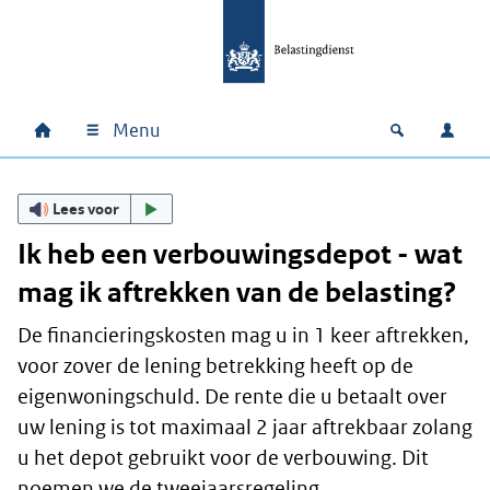
Ga naar hoofdinhoud
Ga direct naar hoofdnavigatie
Ga direct naar footer
Menu
Home
Open zoek
Inlo
Hoofdnavigatie
Lees voor
Ik heb een verbouwingsdepot - wat
mag ik aftrekken van de belasting?
De financieringskosten mag u in 1 keer aftrekken,
voor zover de lening betrekking heeft op de
eigenwoningschuld. De rente die u betaalt over
uw lening is tot maximaal 2 jaar aftrekbaar zolang
u het depot gebruikt voor de verbouwing. Dit
noemen we de tweejaarsregeling.