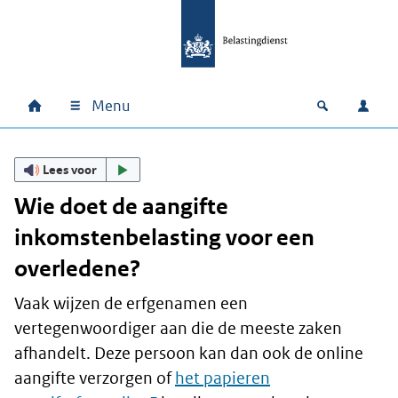
Ga naar hoofdinhoud
Ga direct naar hoofdnavigatie
Ga direct naar footer
Menu
Home
Open zoek
Inlo
Hoofdnavigatie
Lees voor
Wie doet de aangifte
inkomstenbelasting voor een
overledene?
Vaak wijzen de erfgenamen een
vertegenwoordiger aan die de meeste zaken
afhandelt. Deze persoon kan dan ook de online
aangifte verzorgen of
het papieren