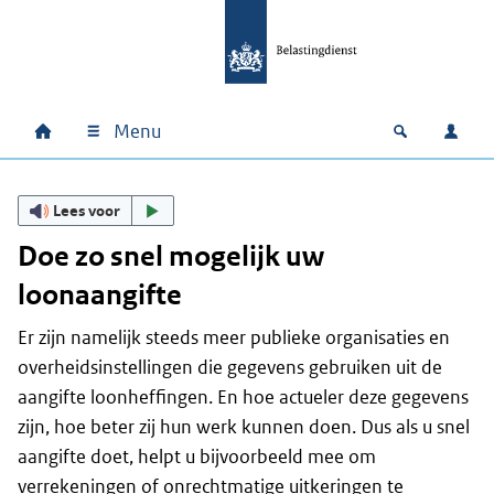
Ga naar hoofdinhoud
Ga direct naar hoofdnavigatie
Ga direct naar footer
Menu
Home
Open zoek
Inlo
Hoofdnavigatie
Lees voor
Doe zo snel mogelijk uw
loonaangifte
Er zijn namelijk steeds meer publieke organisaties en
overheidsinstellingen die gegevens gebruiken uit de
aangifte loonheffingen. En hoe actueler deze gegevens
zijn, hoe beter zij hun werk kunnen doen. Dus als u snel
aangifte doet, helpt u bijvoorbeeld mee om
verrekeningen of onrechtmatige uitkeringen te