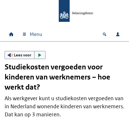
Ga naar hoofdinhoud
Ga direct naar hoofdnavigatie
Ga direct naar footer
Menu
Home
Open zoek
Inlo
Hoofdnavigatie
Lees voor
Studiekosten vergoeden voor
kinderen van werknemers – hoe
werkt dat?
Als werkgever kunt u studiekosten vergoeden van
in Nederland wonende kinderen van werknemers.
Dat kan op 3 manieren.