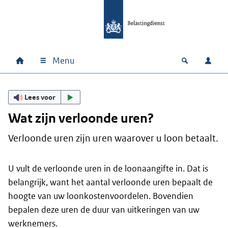
Ga naar hoofdinhoud
Ga direct naar hoofdnavigatie
Ga direct naar footer
Menu
Home
Open zoek
Inlo
Hoofdnavigatie
Lees voor
Wat zijn verloonde uren?
Verloonde uren zijn uren waarover u loon betaalt.
U vult de verloonde uren in de loonaangifte in. Dat is
belangrijk, want het aantal verloonde uren bepaalt de
hoogte van uw loonkostenvoordelen. Bovendien
bepalen deze uren de duur van uitkeringen van uw
werknemers.