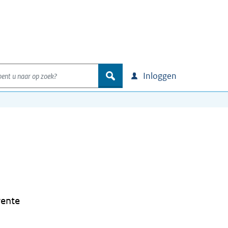
nt u naar op zoek?
zoek
Inloggen
rente