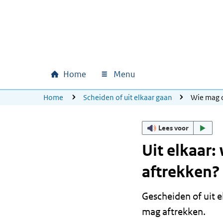
Ga naar hoofdinhoud
Ga direct naar hoofdnavigatie
Ga direct naar footer
Home
Menu
Hoofdnavigatie
U bevindt zich hier:
Home
Scheiden of uit elkaar gaan
Wie mag d
Lees voor
Uit elkaar
aftrekken?
Gescheiden of uit 
mag aftrekken.