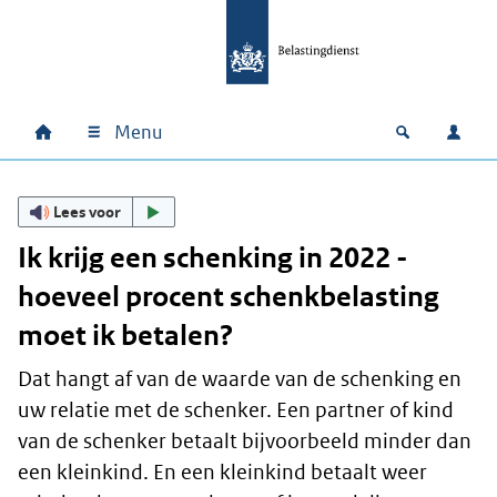
Ga naar hoofdinhoud
Ga direct naar hoofdnavigatie
Ga direct naar footer
Menu
Home
Open zoek
Inlo
Hoofdnavigatie
Lees voor
Ik krijg een schenking in 2022 -
hoeveel procent schenkbelasting
moet ik betalen?
Dat hangt af van de waarde van de schenking en
uw relatie met de schenker. Een partner of kind
van de schenker betaalt bijvoorbeeld minder dan
een kleinkind. En een kleinkind betaalt weer