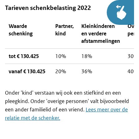
Tarieven schenkbelasting 2022
Waarde
Partner,
Kleinkinderen
Over
schenking
kind
en verdere
pers
afstammelingen
tot € 130.425
10%
18%
30%
vanaf € 130.425
20%
36%
40%
Onder 'kind' verstaan wij ook een stiefkind en een
pleegkind. Onder 'overige personen' valt bijvoorbeeld
een ander familielid of een vriend.
Lees meer over de
relatie met de schenker.