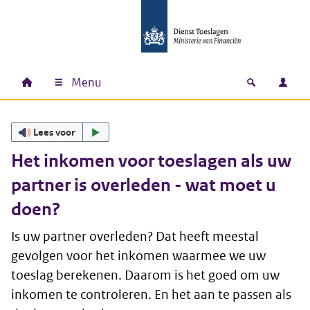
Ga naar hoofdinhoud
Ga direct naar hoofdnavigatie
Ga direct naar footer
Menu
Home
Open zoek
Inlo
Hoofdnavigatie
Lees voor
Het inkomen voor toeslagen als uw
partner is overleden - wat moet u
doen?
Is uw partner overleden? Dat heeft meestal
gevolgen voor het inkomen waarmee we uw
toeslag berekenen. Daarom is het goed om uw
inkomen te controleren. En het aan te passen als