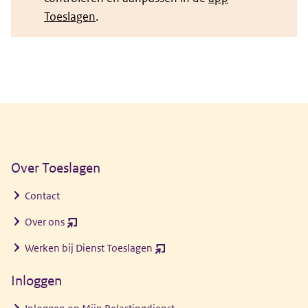
Toeslagen
.
Algemene informatie
Over Toeslagen
Contact
Over ons
(opent
nieuw
Werken bij Dienst Toeslagen
(opent
venster)
nieuw
Inloggen
venster)